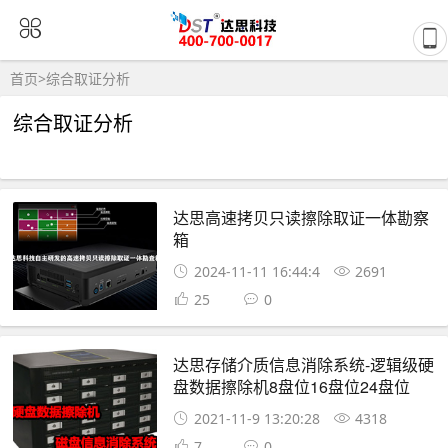
首页
>
综合取证分析
综合取证分析
达思高速拷贝只读擦除取证一体勘察
箱
2024-11-11 16:44:4
2691
25
0
达思存储介质信息消除系统-逻辑级硬
盘数据擦除机8盘位16盘位24盘位
2021-11-9 13:20:28
4318
7
0