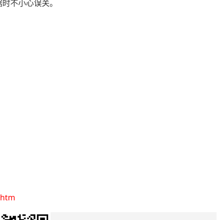
据时不小心误关。
。
.htm