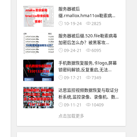
服务器被后
缀.rmallox.hma11ox勒索病毒
加密了怎...
10-19-24
2825
服务器被后缀.520.file勒索病毒
加密后怎么办？被黑客攻...
09-24-21
6095
手机数据恢复服务,卡logo,屏幕
锁密码解锁,反复重启,无法...
09-17-21
7349
达思监控视频数据恢复与取证分
析系统,监控录像、录像机、数
码相...
09-11-21
10409
点击加载更多