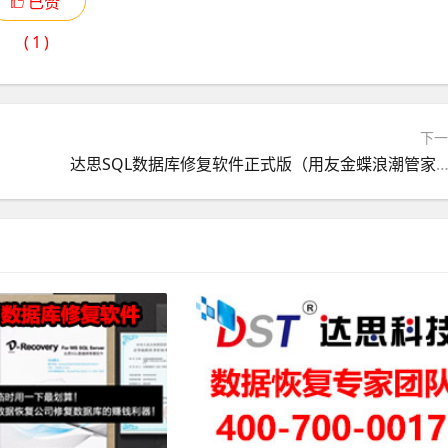
已赞
(
1
)
下
达思SQL数据库修复软件正式版（用友金蝶浪潮管家婆思迅浪潮病毒加密修复、支持数据库删除覆盖