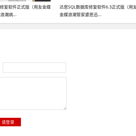
库修复软件正式版（用友金蝶
达思SQL数据库修复软件6.3正式版（用
潮病...
金蝶浪潮管家婆思迅...
：
请登录