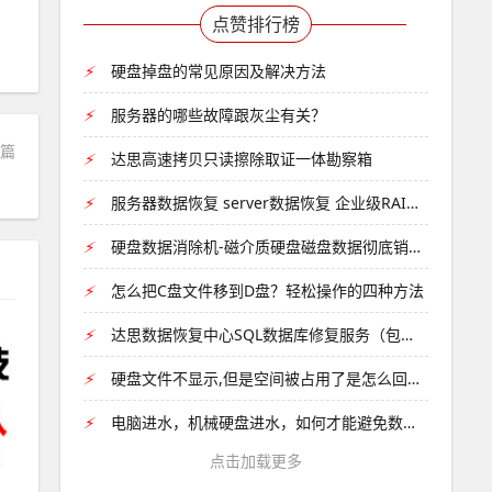
点赞排行榜
⚡
硬盘掉盘的常见原因及解决方法
⚡
服务器的哪些故障跟灰尘有关？
一篇
⚡
达思高速拷贝只读擦除取证一体勘察箱
碎片重组）
⚡
服务器数据恢复 server数据恢复 企业级RAID数据恢复...
⚡
硬盘数据消除机-磁介质硬盘磁盘数据彻底销毁的设备用达思硬盘消...
⚡
怎么把C盘文件移到D盘？轻松操作的四种方法
⚡
达思数据恢复中心SQL数据库修复服务（包含sql数据库损坏、...
⚡
硬盘文件不显示,但是空间被占用了是怎么回事儿？
⚡
电脑进水，机械硬盘进水，如何才能避免数据丢失？
点击加载更多