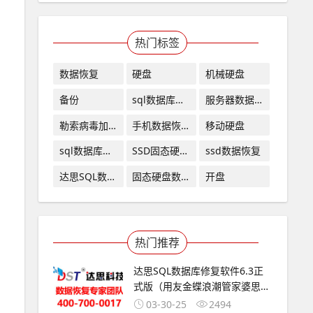
热门标签
数据恢复
硬盘
机械硬盘
备份
sql数据库修
服务器数据
复
恢复
勒索病毒加
手机数据恢
移动硬盘
密
复
sql数据库修
SSD固态硬盘
ssd数据恢复
复软件
数据恢复
达思SQL数据
固态硬盘数
开盘
库修复软件
据恢复
热门推荐
达思SQL数据库修复软件6.3正
式版（用友金蝶浪潮管家婆思
迅...
03-30-25
2494